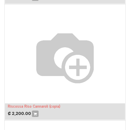
Riscossa Riso Cannaroli (copia)
₡
2,200.00