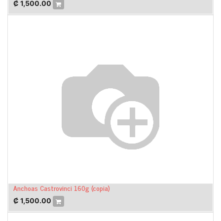
₡
1,500.00
Anchoas Castrovinci 160g (copia)
₡
1,500.00