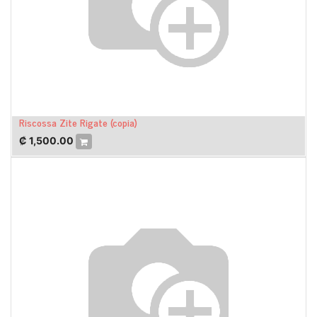
Riscossa Zite Rigate (copia)
₡
1,500.00