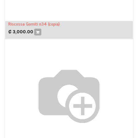
Riscossa Gomiti n34 (copia)
₡
3,000.00