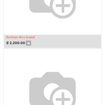
Anchoas Arco (copia)
₡
2,200.00