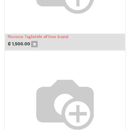
Riscossa Tagliatelle all'Uovo (copia)
₡
1,500.00