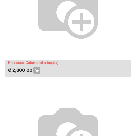
Riscossa Calamarata (copia)
₡
2,800.00