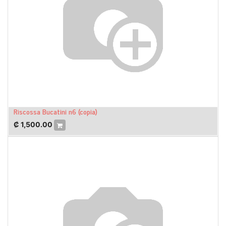
Riscossa Bucatini n6 (copia)
₡
1,500.00