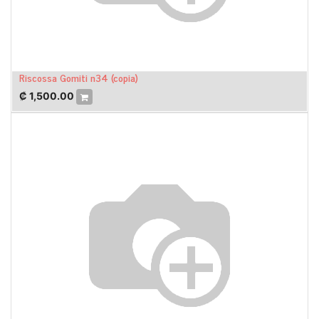
Riscossa Gomiti n34 (copia)
₡
1,500.00