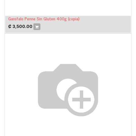
Garofalo Penne Sin Gluten 400g (copia)
₡
3,500.00