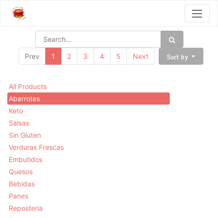
Sort by
Prev
1
2
3
4
5
Next
All Products
Abarrotes
Keto
Salsas
Sin Gluten
Verduras Frescas
Embutidos
Quesos
Bebidas
Panes
Reposteria