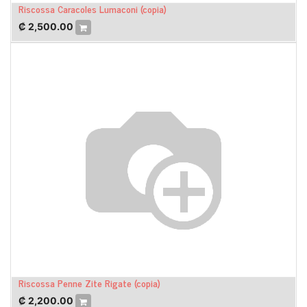
Riscossa Caracoles Lumaconi (copia)
₡
2,500.00
Riscossa Penne Zite Rigate (copia)
₡
2,200.00