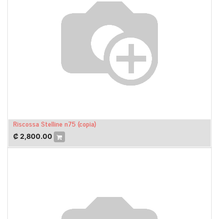
Riscossa Stelline n75 (copia)
₡
2,800.00