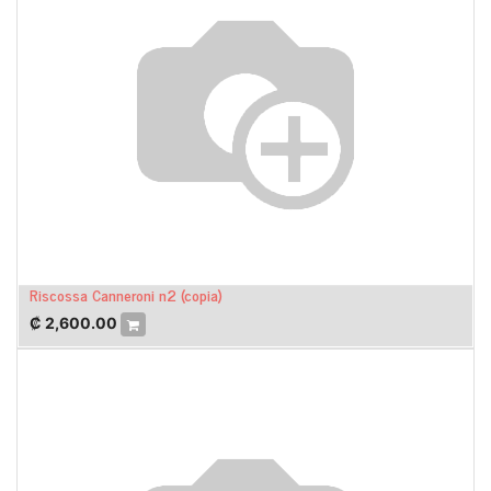
Riscossa Canneroni n2 (copia)
₡
2,600.00