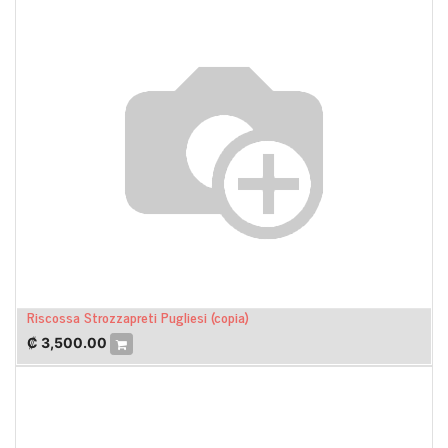
Riscossa Strozzapreti Pugliesi (copia)
₡
3,500.00