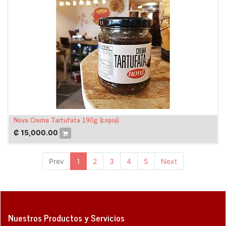
Nova Crema Tartufata 190g (copia)
₡
15,000.00
Prev
1
2
3
4
5
Next
Nuestros Productos y Servicios