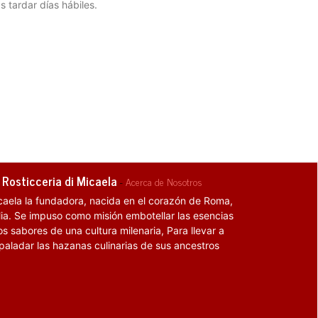
s tardar días hábiles.
 Rosticceria di Micaela
-
Acerca de Nosotros
caela la fundadora, nacida en el corazón de Roma,
alia. Se impuso como misión embotellar las esencias
os sabores de una cultura milenaria, Para llevar a
 paladar las hazanas culinarias de sus ancestros