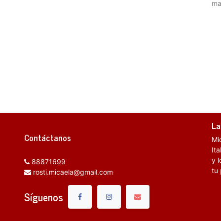
ma
La
Contáctanos
Mi
It
y l
88871699
tu
rosti.micaela@gmail.com
Síguenos