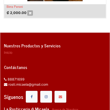
Birra Peroni
₡
2,000.00
Nuestros Productos y Servicios
Inicio
Contáctanos
88871699
rosti.micaela@gmail.com
Síguenos
La Rosticceria di Micaela
-
Acerca de Nosotros