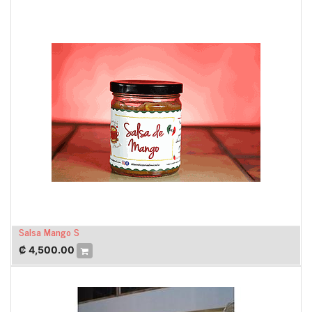
Salsa Mango S
₡
4,500.00