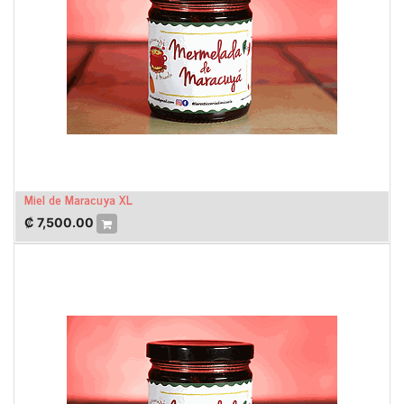
Miel de Maracuya XL
₡
7,500.00