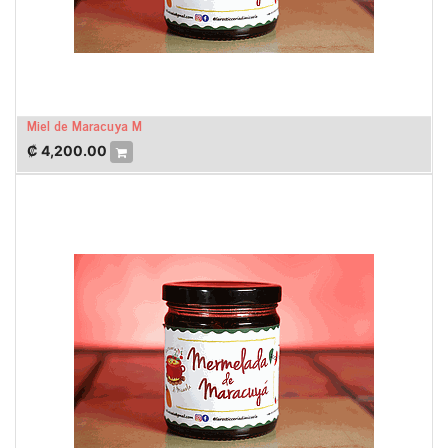
Miel de Maracuya M
₡
4,200.00