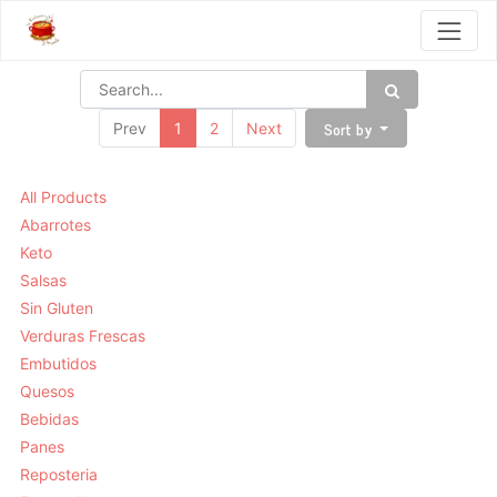
Sort by
Prev
1
2
Next
All Products
Abarrotes
Keto
Salsas
Sin Gluten
Verduras Frescas
Embutidos
Quesos
Bebidas
Panes
Reposteria