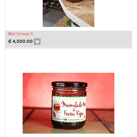
Miel Uchuva S
₡
4,500.00