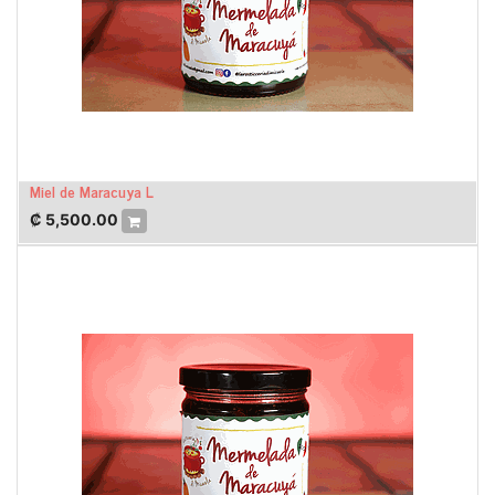
Miel de Maracuya L
₡
5,500.00