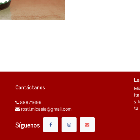
La
Contáctanos
Mi
It
y l
88871699
tu
rosti.micaela@gmail.com
Síguenos