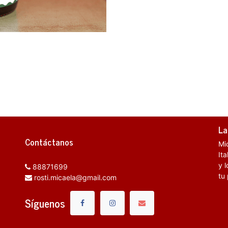
La
Contáctanos
Mi
It
y l
88871699
tu
rosti.micaela@gmail.com
Síguenos