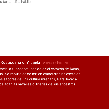
s tardar días hábiles.
 Rosticceria di Micaela
-
Acerca de Nosotros
caela la fundadora, nacida en el corazón de Roma,
alia. Se impuso como misión embotellar las esencias
os sabores de una cultura milenaria, Para llevar a
 paladar las hazanas culinarias de sus ancestros