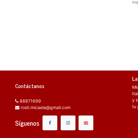
ma
La
Contáctanos
Mi
It
y l
88871699
tu
rosti.micaela@gmail.com
Síguenos