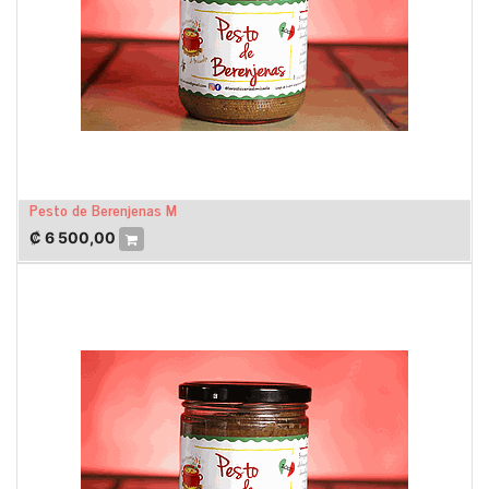
Pesto de Berenjenas M
₡
6 500,00