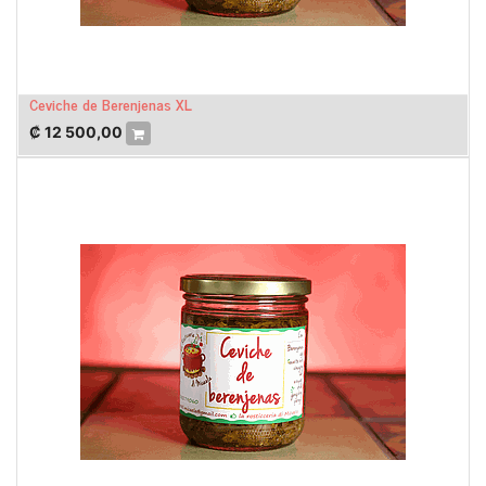
Ceviche de Berenjenas XL
₡
12 500,00