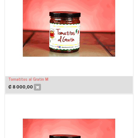
Tomatitos al Gratin M
₡
8 000,00