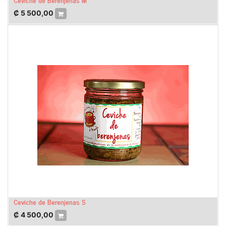
₡
5 500,00
Ceviche de Berenjenas S
₡
4 500,00