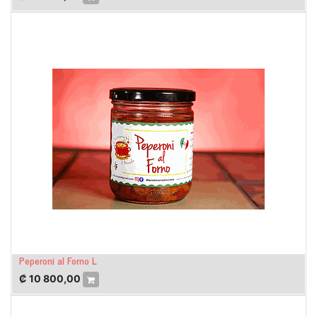
Peperoni al Forno L
₡
10 800,00