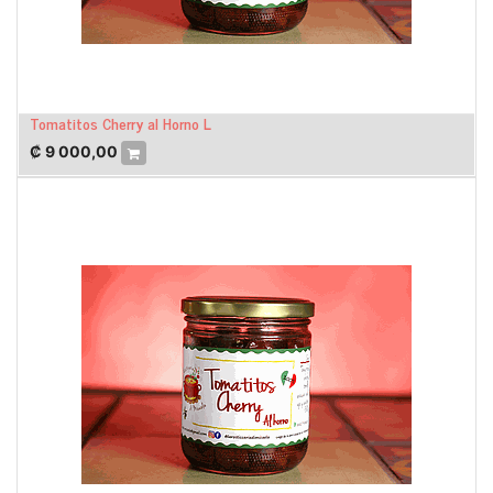
Tomatitos Cherry al Horno L
₡
9 000,00