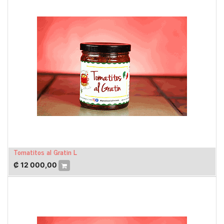
Tomatitos al Gratin L
₡
12 000,00