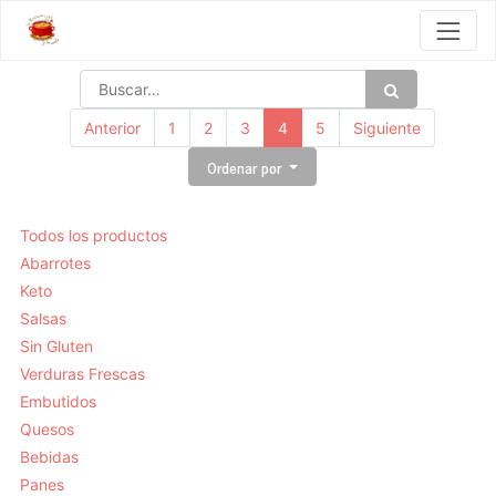
Anterior
1
2
3
4
5
Siguiente
Ordenar por
Todos los productos
Abarrotes
Keto
Salsas
Sin Gluten
Verduras Frescas
Embutidos
Quesos
Bebidas
Panes