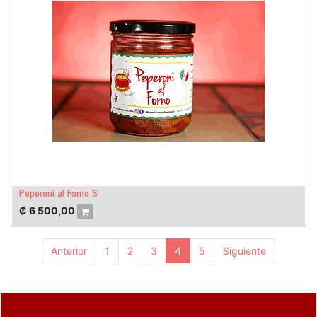
Peperoni al Forno S
₡
6 500,00
Anterior
1
2
3
4
5
Siguiente