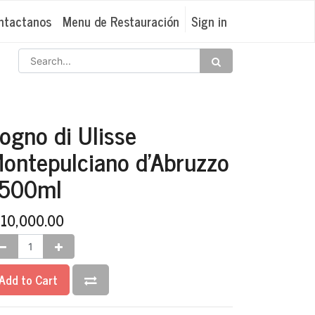
ntactanos
Menu de Restauración
Sign in
ogno di Ulisse
ontepulciano d'Abruzzo
500ml
₡
10,000.00
Add to Cart