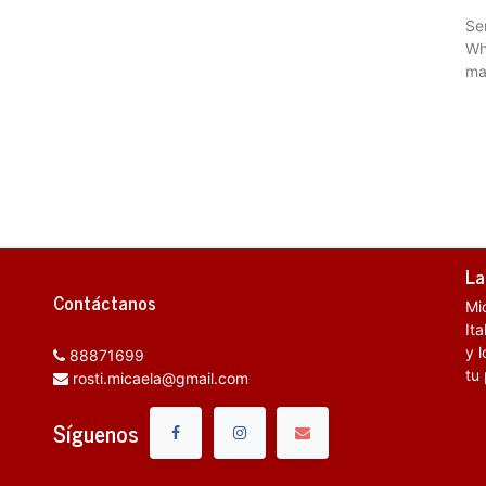
Se
Wh
ma
La
Contáctanos
Mi
It
y l
88871699
tu
rosti.micaela@gmail.com
Síguenos