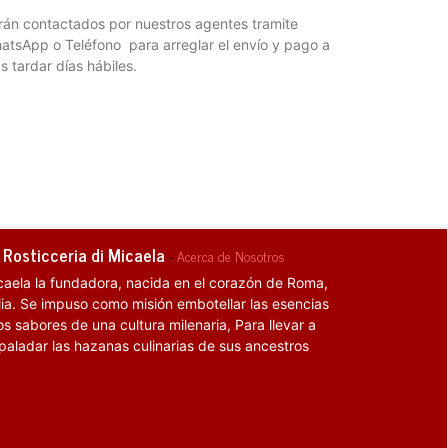
rán contactados por nuestros agentes tramite
atsApp o Teléfono para arreglar el envío y pago a
s tardar días hábiles.
 Rosticceria di Micaela
-
Acerca de Nosotros
caela la fundadora, nacida en el corazón de Roma,
alia. Se impuso como misión embotellar las esencias
os sabores de una cultura milenaria, Para llevar a
 paladar las hazanas culinarias de sus ancestros