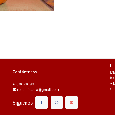
La
Contáctanos
Mi
It
y l
88871699
tu
rosti.micaela@gmail.com
Síguenos