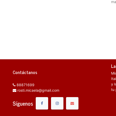
ma
La
Contáctanos
Mi
It
y l
88871699
tu
rosti.micaela@gmail.com
Síguenos