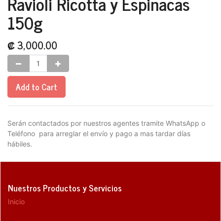
Ravioli Ricotta y Espinacas
150g
₡
3,000.00
Add to Cart
Serán contactados por nuestros agentes tramite WhatsApp o
Teléfono para arreglar el envío y pago a mas tardar días
hábiles.
Nuestros Productos y Servicios
Inicio