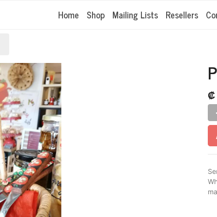
Home
Shop
Mailing Lists
Resellers
Co
P
Se
Wh
ma