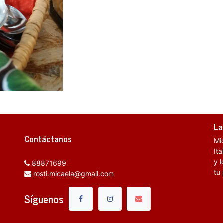
La
Contáctanos
Mi
It
y l
88871699
tu
rosti.micaela@gmail.com
Síguenos