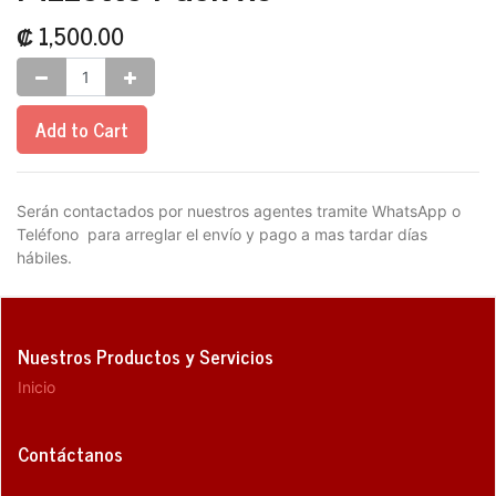
₡
1,500.00
Add to Cart
Serán contactados por nuestros agentes tramite WhatsApp o
Teléfono para arreglar el envío y pago a mas tardar días
hábiles.
Nuestros Productos y Servicios
Inicio
Contáctanos