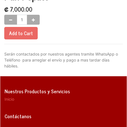
₡
7,000.00
Add to Cart
Serán contactados por nuestros agentes tramite WhatsApp o
Teléfono para arreglar el envío y pago a mas tardar días
hábiles.
Nuestros Productos y Servicios
Inicio
Contáctanos