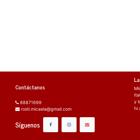
La
Contáctanos
Mi
It
y l
88871699
tu
rosti.micaela@gmail.com
Síguenos