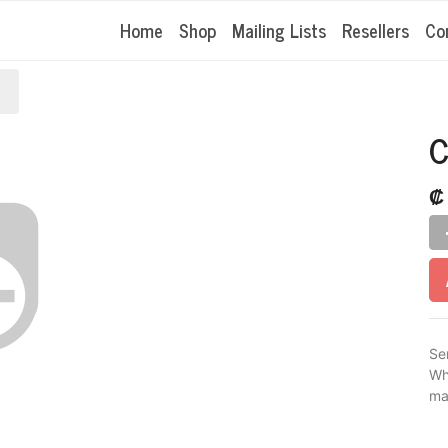
Home
Shop
Mailing Lists
Resellers
Co
C
Se
Wh
ma