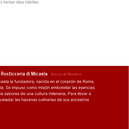
s tardar días hábiles.
 Rosticceria di Micaela
-
Acerca de Nosotros
caela la fundadora, nacida en el corazón de Roma,
alia. Se impuso como misión embotellar las esencias
os sabores de una cultura milenaria, Para llevar a
 paladar las hazanas culinarias de sus ancestros