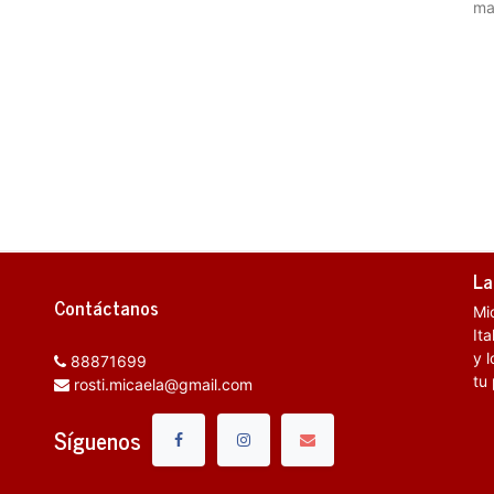
ma
La
Contáctanos
Mi
It
y l
88871699
tu
rosti.micaela@gmail.com
Síguenos